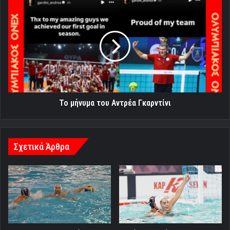
Το
μήνυμα
του
Αντρέα
Γκαρντίνι
Το μήνυμα του Αντρέα Γκαρντίνι
Σχετικά Άρθρα