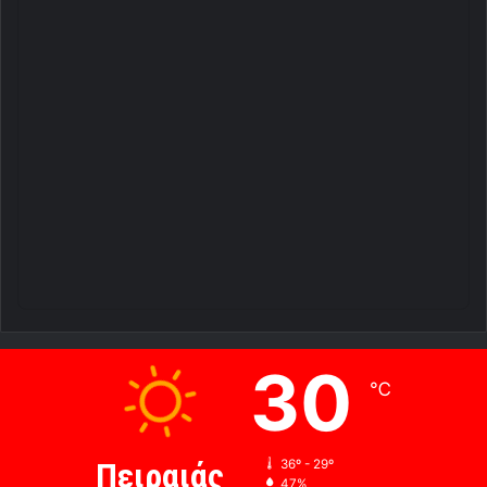
30
℃
Πειραιάς
36º - 29º
47%