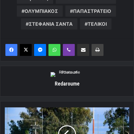
ΟΛΥΜΠΙΑΚΟΣ
ΠΑΠΑΣΤΡΑΤΕΙΟ
ΣΤΕΦΑΝΙΑ ΣΑΝΤΑ
ΤΕΛΙΚΟΙ
Messenger
WhatsApp
Viber
Κοινοποίηση μέσω ηλεκτρονικού ταχυδρομείου
Εκτύπωση
Redaroume
Ολυμπιακός:
Απόλυτη
επιτυχία
στα