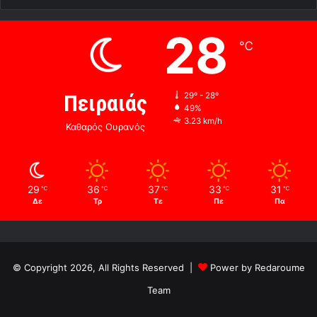
28
℃
Πειραιάς
29º - 28º
49%
3.23 km/h
Καθαρός Ουρανός
29
36
37
33
31
℃
℃
℃
℃
℃
Δε
Τρ
Τε
Πε
Πα
© Copyright 2026, All Rights Reserved |
Power by Redaroume
Team