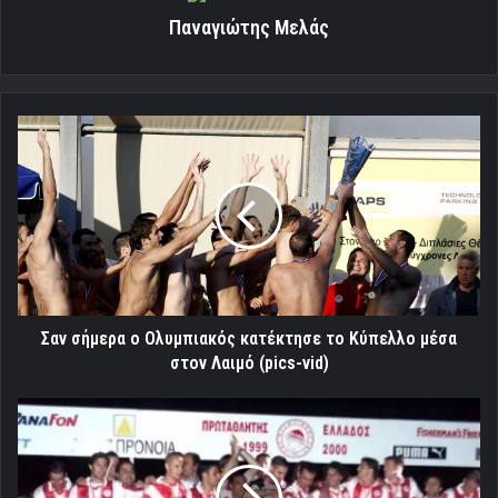
Παναγιώτης Μελάς
Σαν
σήμερα
ο
Ολυμπιακός
κατέκτησε
το
Κύπελλο
μέσα
στον
Λαιμό
Σαν σήμερα ο Ολυμπιακός κατέκτησε το Κύπελλο μέσα
(pics-
στον Λαιμό (pics-vid)
vid)
Φιέστα
του
τέταρτoυ
σερί