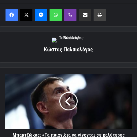
Messenger
WhatsApp
Viber
Κοινοποίηση μέσω ηλεκτρονικού ταχυδρομείου
Εκτύπωση
Κώστας Παλαιολόγος
Μπαρτζώκας:
«Τα
παιχνίδια
να
γίνονται
σε
καλύτερες
συνθήκες»
Μπαρτζώκας: «Τα παιχνίδια να γίνονται σε καλύτερες