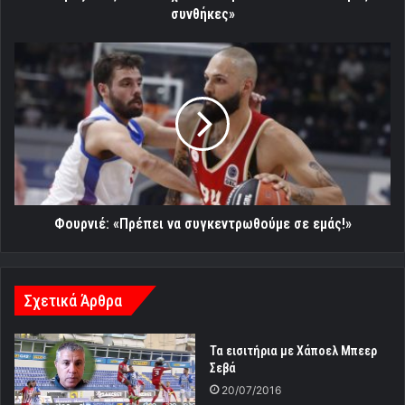
συνθήκες»
Φουρνιέ:
«Πρέπει
να
συγκεντρωθούμε
σε
εμάς!»
Φουρνιέ: «Πρέπει να συγκεντρωθούμε σε εμάς!»
Σχετικά Άρθρα
Τα εισιτήρια με Χάποελ Μπεερ
Σεβά
20/07/2016