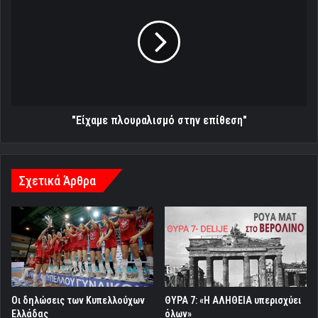
στην
επίθεση"
"Είχαμε πλουραλισμό στην επίθεση"
Σχετικά Άρθρα
Οι δηλώσεις των Κυπελλούχων
ΘΥΡΑ 7: «H ΑΛΗΘΕΙΑ υπερισχύει
Ελλάδας
όλων»