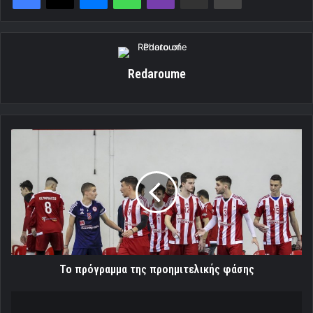
Redaroume
Το
πρόγραμμα
της
προημιτελικής
φάσης
Το πρόγραμμα της προημιτελικής φάσης
"Είχαμε
πλουραλισμό