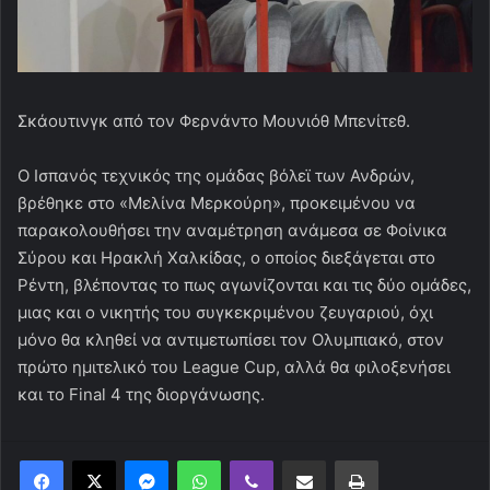
Σκάουτινγκ από τον Φερνάντο Μουνιόθ Μπενίτεθ.
Ο Ισπανός τεχνικός της ομάδας βόλεϊ των Ανδρών,
βρέθηκε στο «Μελίνα Μερκούρη», προκειμένου να
παρακολουθήσει την αναμέτρηση ανάμεσα σε Φοίνικα
Σύρου και Ηρακλή Χαλκίδας, ο οποίος διεξάγεται στο
Ρέντη, βλέποντας το πως αγωνίζονται και τις δύο ομάδες,
μιας και ο νικητής του συγκεκριμένου ζευγαριού, όχι
μόνο θα κληθεί να αντιμετωπίσει τον Ολυμπιακό, στον
πρώτο ημιτελικό του League Cup, αλλά θα φιλοξενήσει
και το Final 4 της διοργάνωσης.
Messenger
WhatsApp
Viber
Κοινοποίηση μέσω ηλεκτρονικού ταχυδρομείου
Εκτύπωση