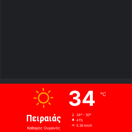
34
℃
Πειραιάς
34º - 30º
41%
5.36 km/h
Καθαρός Ουρανός