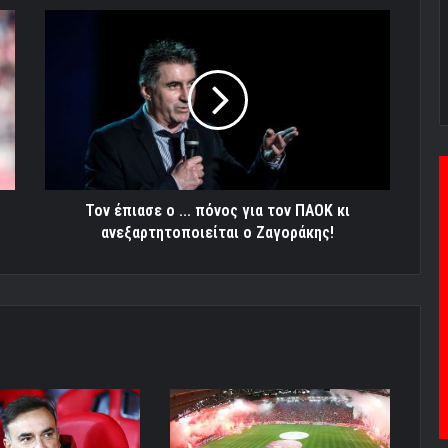
Τον
έπιασε
ο
...
πόνος
για
τον
ΠΑΟΚ
κι
ανεξαρτητοποιείται
Τον έπιασε ο ... πόνος για τον ΠΑΟΚ κι
ο
ανεξαρτητοποιείται ο Ζαγοράκης!
Ζαγοράκης!