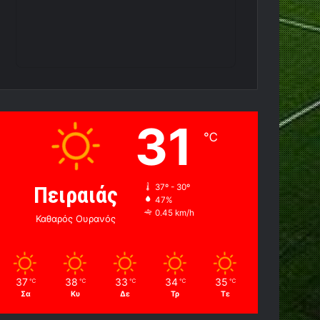
31
℃
Πειραιάς
37º - 30º
47%
0.45 km/h
Καθαρός Ουρανός
37
38
33
34
35
℃
℃
℃
℃
℃
Σα
Κυ
Δε
Τρ
Τε