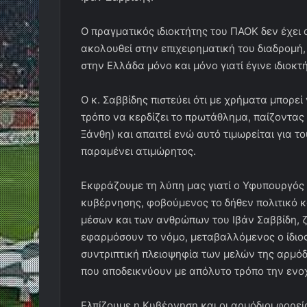
Ο πραγματικός ιδιοκτήτης του ΠΑΟΚ δεν έχει 
ακολουθεί στην επιχειρηματική του διαδρομή
στην Ελλάδα μόνο και μόνο γιατί έγινε ιδιοκτ
Ο κ. Σαββίδης πιστεύει ότι με χρήματα μπορε
τρόπο να κερδίζει το πρωτάθλημα, παίζοντας φ
Ξάνθη) και απαιτεί ενώ αυτό τιμωρείται για τ
παραμένει ατιμώρητος.
Εκφράζουμε τη λύπη μας γιατί ο Υφυπουργός 
κυβέρνησης, φοβούμενος το δήθεν πολιτικό κό
μέσων και των ανθρώπων του Ιβάν Σαββίδη, ζ
εφαρμόσουν το νόμο, μεταβαλλόμενος ο ίδιος
συντριπτική πλειοψηφία των μελών της αρμόδι
που αποδεικνύουν με απόλυτο τρόπο την ενοχ
Ελπίζουμε η Κυβέρνηση και οι αρμόδιοι φορε