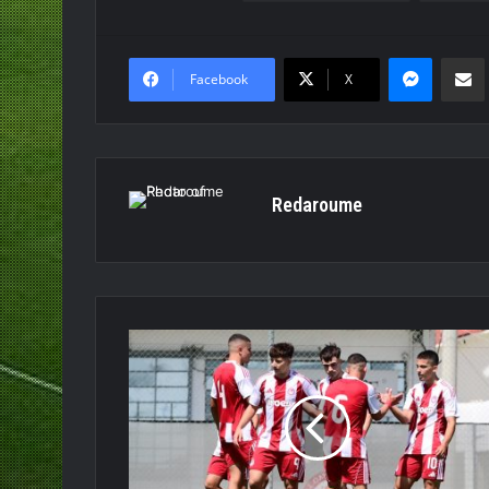
Messen
Κο
Facebook
X
Redaroume
U17:Νίκη
κόντρα
στον
Λεβαδειακό