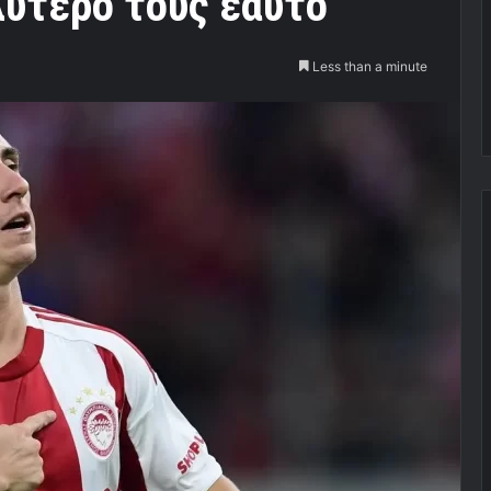
λύτερο τους εαυτό”
Less than a minute