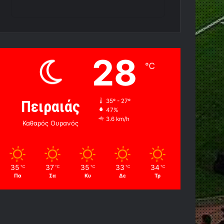
28
℃
Πειραιάς
35º - 27º
47%
3.6 km/h
Καθαρός Ουρανός
35
37
35
33
34
℃
℃
℃
℃
℃
Πα
Σα
Κυ
Δε
Τρ