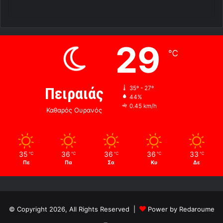
29
℃
Πειραιάς
35º - 27º
44%
0.45 km/h
Καθαρός Ουρανός
35
36
36
36
33
℃
℃
℃
℃
℃
Πε
Πα
Σα
Κυ
Δε
© Copyright 2026, All Rights Reserved |
Power by Redaroume