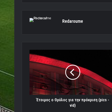
Redaroume
Έτοιμος
ο
Θρύλος
για
την
πρόκριση
(pics
-
vid)
Έτοιμος ο Θρύλος για την πρόκριση (pics -
vid)