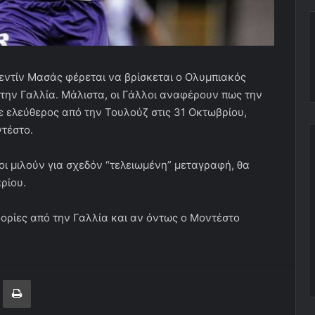
εντίν Μασάς φέρεται να βρίσκεται ο Ολυμπιακός
ην Γαλλία. Μάλιστα, οι Γάλλοι αναφέρουν πως την
ε ελεύθερος από την Τουλούζ στις 31 Οκτωβρίου,
ντέστο.
οι μιλούν για σχεδόν “τελειωμένη” μεταγραφή, θα
ρίου.
ορίες από την Γαλλία και αν όντως ο Μοντέστο
ger
ινοποίηση μέσω ηλεκτρονικού ταχυδρομείου
Εκτύπωση