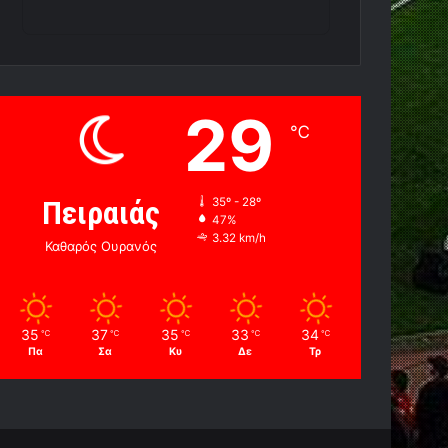
29
℃
Πειραιάς
35º - 28º
47%
3.32 km/h
Καθαρός Ουρανός
35
37
35
33
34
℃
℃
℃
℃
℃
Πα
Σα
Κυ
Δε
Τρ