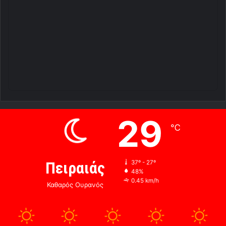
29
℃
Πειραιάς
37º - 27º
48%
0.45 km/h
Καθαρός Ουρανός