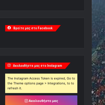
Βρείτε μας στο Facebook
Ακολουθήστε μας στο Instagram
The Instagram Access Token is expired, Go to
the Theme options page > Integrations, to to
refresh it.
Ακολουθήστε μας