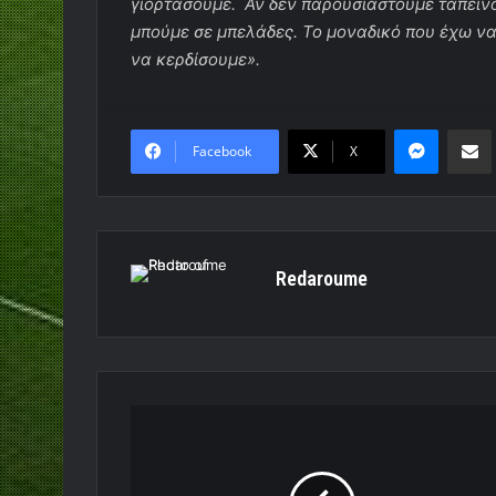
γιορτάσουμε. Αν δεν παρουσιαστούμε ταπεινο
μπούμε σε μπελάδες. Το μοναδικό που έχω να 
να κερδίσουμε».
Messen
Κο
Facebook
X
Redaroume
Στις
19.00
ο
τελικός