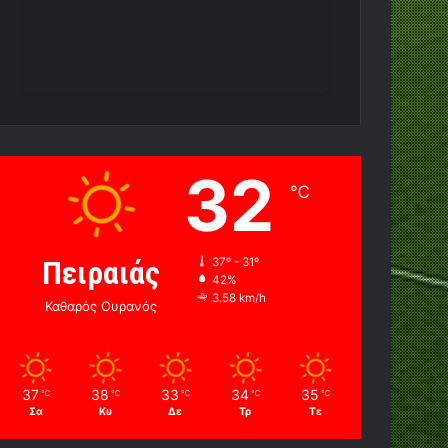
32
℃
Πειραιάς
37º - 31º
42%
3.58 km/h
Καθαρός Ουρανός
37
38
33
34
35
℃
℃
℃
℃
℃
Σα
Κυ
Δε
Τρ
Τε