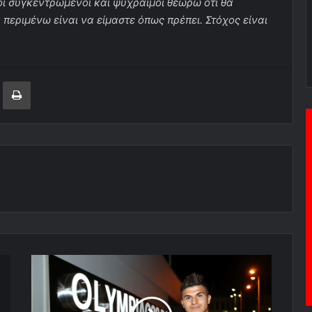
ί συγκεντρωμένοι και ψύχραιμοι θεωρώ ότι θα
περιμένω είναι να είμαστε όπως πρέπει. Στόχος είναι
ger
ινοποίηση μέσω ηλεκτρονικού ταχυδρομείου
Εκτύπωση
O
ευτυχισμένος
Ταρίκ