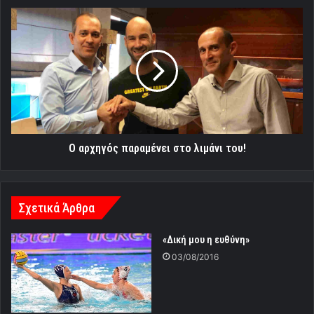
Ο
αρχηγός
παραμένει
στο
λιμάνι
του!
Ο αρχηγός παραμένει στο λιμάνι του!
Σχετικά Άρθρα
«Δική μου η ευθύνη»
03/08/2016