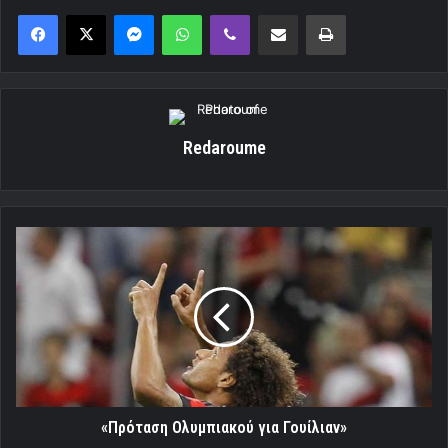
Messenger
WhatsApp
Viber
Κοινοποίηση μέσω ηλεκτρονικού ταχυδρομείου
Εκτύπωση
Redaroume
«Πρόταση
Ολυμπιακού
για
Γουίλιαν»
«Πρόταση Ολυμπιακού για Γουίλιαν»