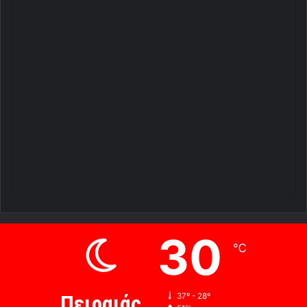
30
℃
Πειραιάς
37º - 28º