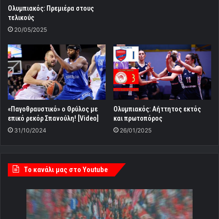
Ολυμπιακός: Πρεμιέρα στους
τελικούς
20/05/2025
«Παγοθραυστικό» ο Θρύλος με
Ολυμπιακός: Αήττητος εκτός
επικό ρεκόρ Σπανούλη! [Video]
και πρωτοπόρος
31/10/2024
26/01/2025
Tο κανάλι μας στο Youtube