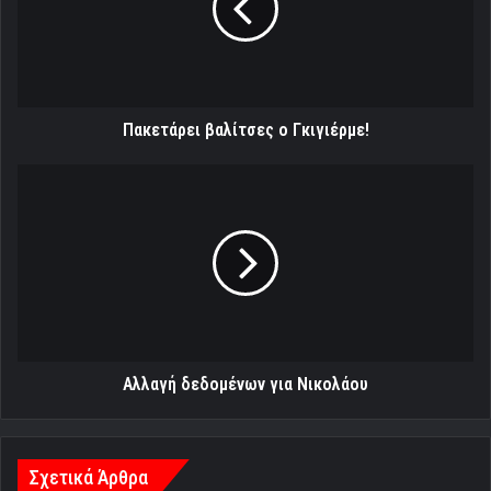
Πακετάρει βαλίτσες ο Γκιγιέρμε!
Αλλαγή
δεδομένων
για
Νικολάου
Αλλαγή δεδομένων για Νικολάου
Σχετικά Άρθρα