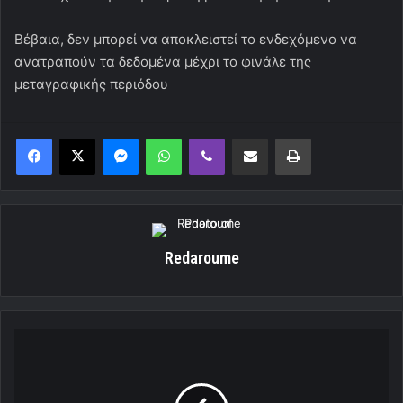
Βέβαια, δεν μπορεί να αποκλειστεί το ενδεχόμενο να
ανατραπούν τα δεδομένα μέχρι το φινάλε της
μεταγραφικής περιόδου
Messenger
WhatsApp
Viber
Κοινοποίηση μέσω ηλεκτρονικού ταχυδρομείου
Εκτύπωση
Redaroume
Πακετάρει
βαλίτσες
ο
Γκιγιέρμε!