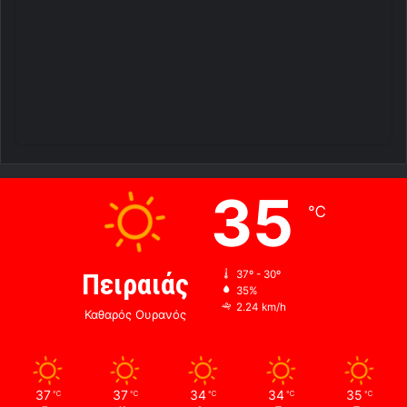
35
℃
Πειραιάς
37º - 30º
35%
2.24 km/h
Καθαρός Ουρανός
37
37
34
34
35
℃
℃
℃
℃
℃