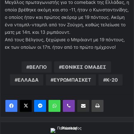
Μεγάλος πρωταγωνιστής για το comeback της Ελλάδας, η
οποία βρέθηκε ακόμη και στο -11, ήταν ο Κωνσταντινίδης,
ο οποίος ήταν και πρώτος σκόρερ με 19 πόντους. Ακόμη
ένα νταμπλ-νταμπλ από τον Ζούγρη, καθώς τελείωσε το
ματς με 14π. και 13 ριμπάουντ.
Από τους Βέλγους, ξεχώρισε ο Μπράιαντ με 19 πόντους,
εκ των οποίων οι 17π. ήταν από το πρώτο ημίχρονο!
ΒΕΛΓΙΟ
ΕΘΝΙΚΕΣ ΟΜΑΔΕΣ
ΕΛΛΑΔΑ
ΕΥΡΩΜΠΑΣΚΕΤ
Κ-20
Messenger
WhatsApp
Viber
Κοινοποίηση μέσω ηλεκτρονικού ταχυδρομείου
Εκτύπωση