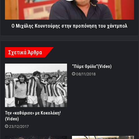
χάντμπολ
Ο Μιχάλης Κουντούρης στην προπόνηση του χάντμπολ
Σχετικά Άρθρα
“Πάμε Θρύλε”(Video)
08/11/2018
Την «καθάρισε» με Κοκολάκη!
(Video)
23/12/2017