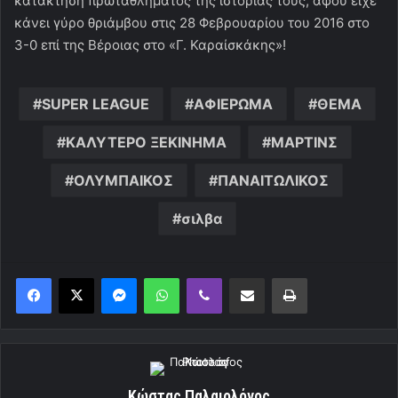
κατάκτηση πρωταθλήματος της ιστορίας τους, αφού είχε
κάνει γύρο θριάμβου στις 28 Φεβρουαρίου του 2016 στο
3-0 επί της Βέροιας στο «Γ. Καραίσκάκης»!
SUPER LEAGUE
ΑΦΙΕΡΩΜΑ
ΘΕΜΑ
ΚΑΛΥΤΕΡΟ ΞΕΚΙΝΗΜΑ
ΜΑΡΤΙΝΣ
ΟΛΥΜΠΑΙΚΟΣ
ΠΑΝΑΙΤΩΛΙΚΟΣ
σιλβα
Messenger
WhatsApp
Viber
Κοινοποίηση μέσω ηλεκτρονικού ταχυδρομείου
Εκτύπωση
Κώστας Παλαιολόγος