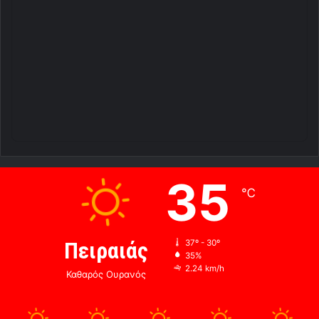
35
℃
Πειραιάς
37º - 30º
35%
2.24 km/h
Καθαρός Ουρανός