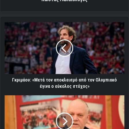
Γκριμάου:
«Μετά
τον
αποκλεισμό
από
τον
Ολυμπιακό
έγινα
ο
εύκολος
Γκριμάου: «Μετά τον αποκλεισμό από τον Ολυμπιακό
στόχος»
έγινα ο εύκολος στόχος»
Ο
Μιχάλης
Κουντούρης
στην
προπόνηση
του