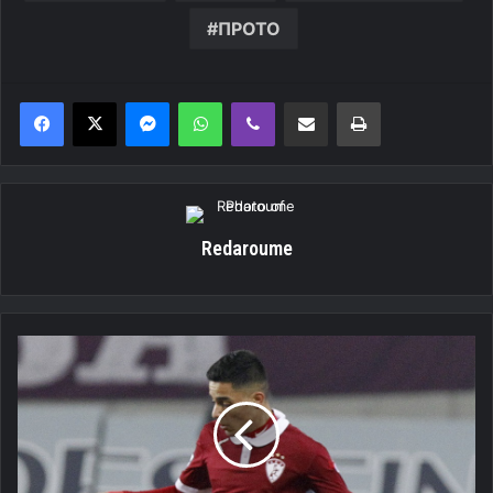
ΠΡΟΤΟ
Messenger
WhatsApp
Viber
Κοινοποίηση μέσω ηλεκτρονικού ταχυδρομείου
Εκτύπωση
Redaroume
Υπογραφεί
και...
αναχωρεί