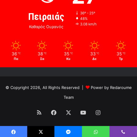
Πειραιάς
36º - 25º
48%
3.08 km/h
Καθαρός Ουρανός
36
38
35
33
35
℃
℃
℃
℃
℃
Πα
Σα
Κυ
Δε
Τρ
© Copyright 2026, All Rights Reserved |
Power by Redaroume
Team
RSS
Facebook
X
YouTube
Instagram