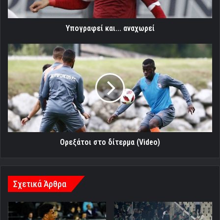
Υπογραφεί και... αναχωρεί
Ορεξάτοι
στο
δίτερμα
(Video)
Ορεξάτοι στο δίτερμα (Video)
Σχετικά Άρθρα