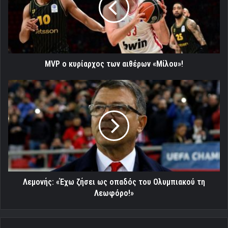
αιθέρων
«Μίλου»!
MVP ο κυρίαρχος των αιθέρων «Μίλου»!
Λεμονής:
«Έχω
ζήσει
ως
οπαδός
του
Ολυμπιακού
τη
Λεωφόρο!»
Λεμονής: «Έχω ζήσει ως οπαδός του Ολυμπιακού τη
Λεωφόρο!»