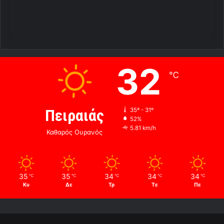
32
℃
Πειραιάς
35º - 31º
52%
5.81 km/h
Καθαρός Ουρανός
35
35
34
34
34
℃
℃
℃
℃
℃
Κυ
Δε
Τρ
Τε
Πε