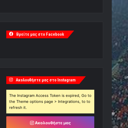
Βρείτε μας στο Facebook
Ακολουθήστε μας στο Instagram
The Instagram Access Token is expired, Go to
the Theme options page > Integrations, to to
refresh it.
Ακολουθήστε μας