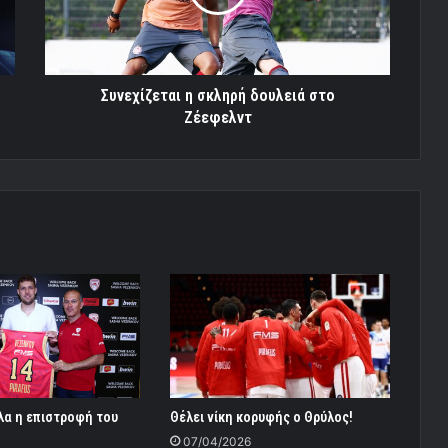
Ζέεφελντ
Συνεχίζεται η σκληρή δουλειά στο
Ζέεφελντ
λα η επιστροφή του
Θέλει νίκη κορυφής ο Θρύλος!
07/04/2026