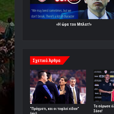
«Η ώρα του Μπλατ!»
Σχετικά Άρθρα
Τα σάρωσε ό
“Πράγματι, και οι τυφλοί είδαν”
Σάσα!
(pic)