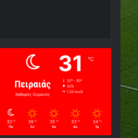
31
℃
Πειραιάς
32º - 30º
50%
1.34 km/h
Καθαρός Ουρανός
32
39
35
33
34
℃
℃
℃
℃
℃
Πα
Σα
Κυ
Δε
Τρ