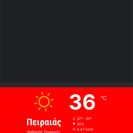
36
℃
Πειραιάς
37º - 30º
34%
4.47 km/h
Καθαρός Ουρανός