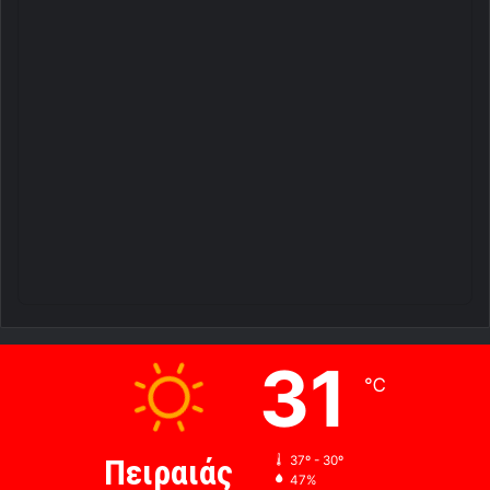
31
℃
Πειραιάς
37º - 30º
47%