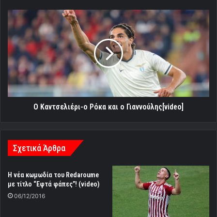
O
Kαντσελιέρι-
ο
Ρόκα
και
ο
Γιαννούλης[video]
O Kαντσελιέρι-ο Ρόκα και ο Γιαννούλης[video]
Σχετικά Άρθρα
Η νέα κωμωδία του Redaroume
με τίτλο “Εφτά φάπες”! (video)
06/12/2016