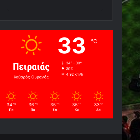
33
℃
Πειραιάς
34º - 30º
39%
4.92 km/h
Καθαρός Ουρανός
34
36
35
35
33
℃
℃
℃
℃
℃
Πε
Πα
Σα
Κυ
Δε