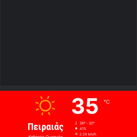
35
℃
Πειραιάς
36º - 32º
41%
2.24 km/h
Καθαρός Ουρανός