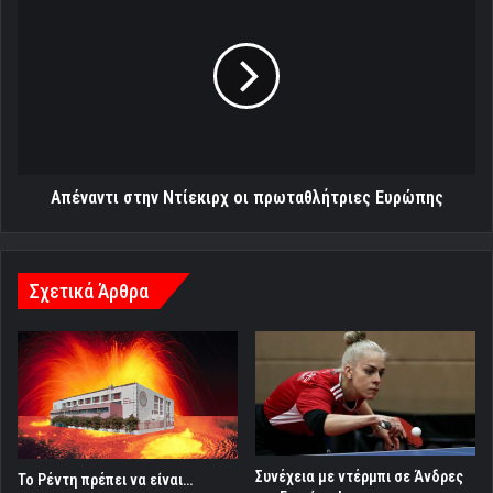
στην
Ντίεκιρχ
οι
πρωταθλήτριες
Ευρώπης
Απέναντι στην Ντίεκιρχ οι πρωταθλήτριες Ευρώπης
Σχετικά Άρθρα
Συνέχεια με ντέρμπι σε Άνδρες
Το Ρέντη πρέπει να είναι…