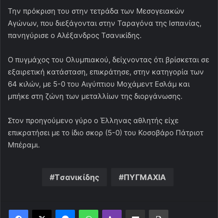
Την πρόκριση του στην τετράδα των Μεσογειακών
Αγώνων, που διεξάγονται στην Ταραγόνα της Ισπανίας,
πανηγύρισε ο Αλέξανδρος Τσανικίδης.
Ο πυγμάχος του Ολυμπιακού, δείχνοντας ότι βρίσκεται σε
εξαιρετική κατάσταση, επικράτησε, στην κατηγορία των
64 κιλών, με 5-0 του Αιγύπτιου Μοχάμεντ Εσλάμ και
μπήκε στη ζώνη των μεταλλίων της διοργάνωσης.
Στον προηγούμενο γύρο ο Έλληνας αθλητής είχε
επικρατήσει με το ίδιο σκορ (5-0) του Κοσοβάρο Πάτριοτ
Μπέραμι.
Tσανικίδης
ΠΥΓΜΑΧΙΑ
Messenger
WhatsApp
Viber
Κοινοποίηση μέσω ηλεκτρονικού ταχυδρομείου
Εκτύπωση