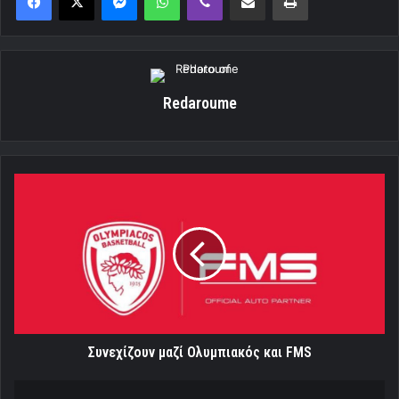
Redaroume
Συνεχίζουν
μαζί
Ολυμπιακός
και
FMS
Συνεχίζουν μαζί Ολυμπιακός και FMS
Απέναντι