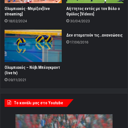
Ολυμπιακός -Μπρίξεν[live
Αήττητος εντός με τον Βόλο ο
streaming]
Θρύλος [Videos]
18/02/2024
30/04/2023
Δεν σταματούν τις…ανανεώσεις
17/06/2016
Ολυμπιακός – Νόβι Μπέογκραντ
(live tv)
09/11/2021
Tο κανάλι μας στο Youtube