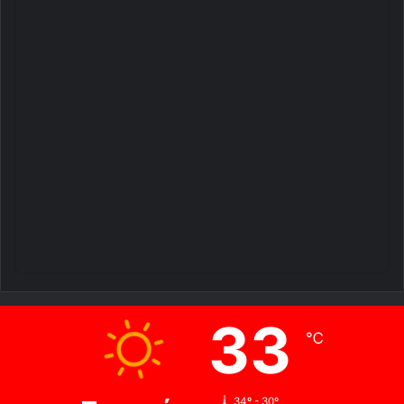
33
℃
34º - 30º