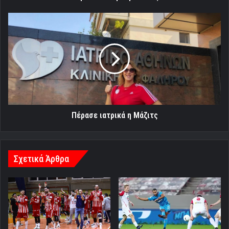
Πέρασε
ιατρικά
η
Μάζιτς
Πέρασε ιατρικά η Μάζιτς
Σχετικά Άρθρα