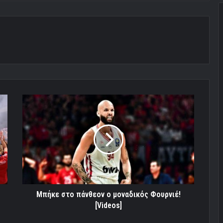
Μπήκε
στο
πάνθεον
ο
μοναδικός
Φουρνιέ!
[Videos]
Μπήκε στο πάνθεον ο μοναδικός Φουρνιέ!
[Videos]