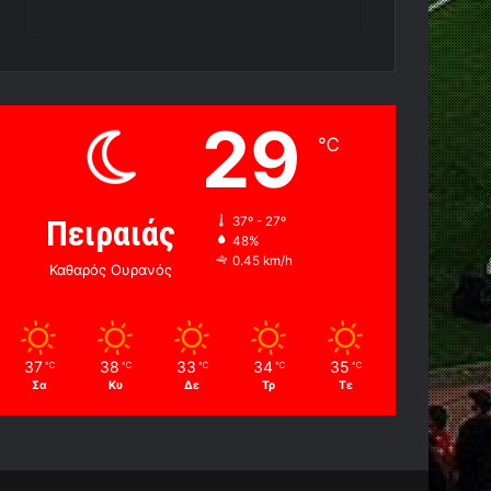
29
℃
Πειραιάς
37º - 27º
48%
0.45 km/h
Καθαρός Ουρανός
37
38
33
34
35
℃
℃
℃
℃
℃
Σα
Κυ
Δε
Τρ
Τε