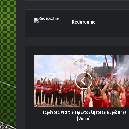
Redaroume
Παράνοια
για
τις
Πρωταθλήτριες
Ευρώπης!
[Video]
Παράνοια για τις Πρωταθλήτριες Ευρώπης!
[Video]