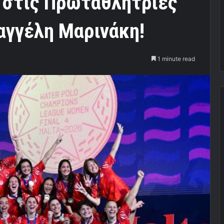
 στις Πρωταθλήτριες
αγγέλη Μαρινάκη!
1 minute read