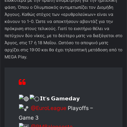
Ειδικότερα με την πρώτη αναμέτρηση για την ημιτελική
φάση. Όπου ο Ολυμπιακός αντιμετωπίζει τον Διομήδη
Άργους. Καθώς στόχος των «ερυθρολεύκων» είναι να
κάνουν το 1-0. Ώστε να αποκτήσουν αβαντάζ για την
πρόκριση στους τελικούς. Γιατί το εισιτήριο θέλει να
πετύχουν δύο νίκες, με το δεύτερο ματς να διεξάγεται στο
Άργος, στις 17 ή 18 Μαΐου. Ωστόσο το αποψινό ματς
αρχίζει στις 19:00 και θα έχει τηλεοπτική μετάδοση από το
MEGA Play.
𝗜𝘁’𝘀 𝗚𝗮𝗺𝗲𝗱𝗮𝘆
@EuroLeague
Playoffs –
Game 3
@RMBaloncesto