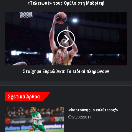
«Τέλειωσέ» τους Θρύλε στη Μαδρίτη!
Στοίχημα
Ευρωλίγκα:
Τα
ειδικά
πληρώνουν
Στοίχημα Ευρωλίγκα: Τα ειδικά πληρώνουν
Σχετικά Άρθρα
«Φορτούνης, ο καλύτερος!»
25/02/2017