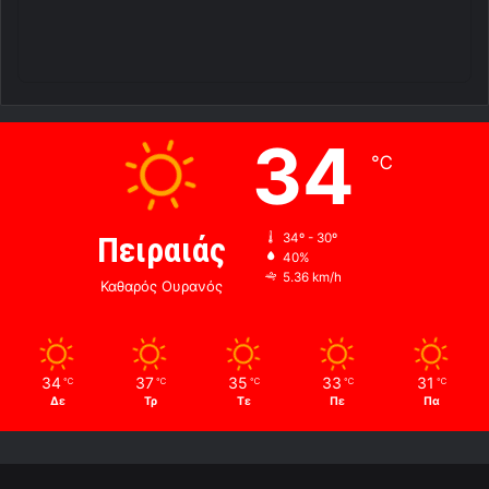
34
℃
Πειραιάς
34º - 30º
40%
5.36 km/h
Καθαρός Ουρανός
34
37
35
33
31
℃
℃
℃
℃
℃
Δε
Τρ
Τε
Πε
Πα