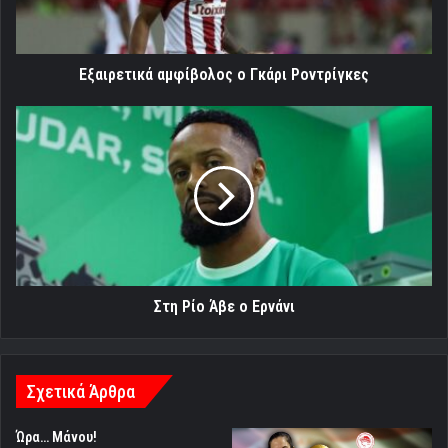
Εξαιρετικά αμφίβολος ο Γκάρι Ροντρίγκες
Στη
Ρίο
Άβε
ο
Ερνάνι
Στη Ρίο Άβε ο Ερνάνι
Σχετικά Άρθρα
Ώρα… Μάνου!