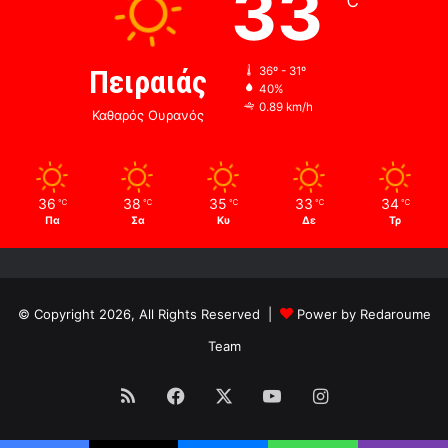
33
℃
Πειραιάς
36º - 31º
40%
0.89 km/h
Καθαρός Ουρανός
36
38
35
33
34
℃
℃
℃
℃
℃
Πα
Σα
Κυ
Δε
Τρ
© Copyright 2026, All Rights Reserved |
Power by Redaroume
Team
RSS
Facebook
X
YouTube
Instagram