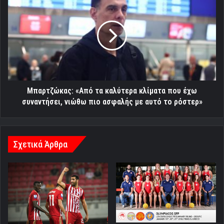
«Από
τα
καλύτερα
κλίματα
που
έχω
συναντήσει,
νιώθω
πιο
Μπαρτζώκας: «Από τα καλύτερα κλίματα που έχω
ασφαλής
συναντήσει, νιώθω πιο ασφαλής με αυτό το ρόστερ»
με
αυτό
το
ρόστερ»
Σχετικά Άρθρα