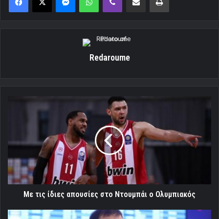
Redaroume
Με
τις
ίδιες
απουσίες
στο
Ντουμπάι
ο
Ολυμπιακός
Με τις ίδιες απουσίες στο Ντουμπάι ο Ολυμπιακός
Μπαρτζώκας: