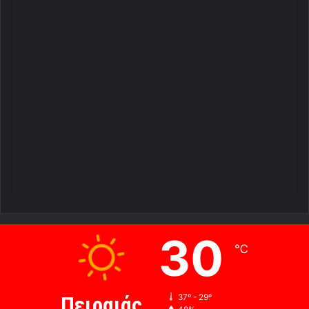
30
℃
Πειραιάς
37º - 29º