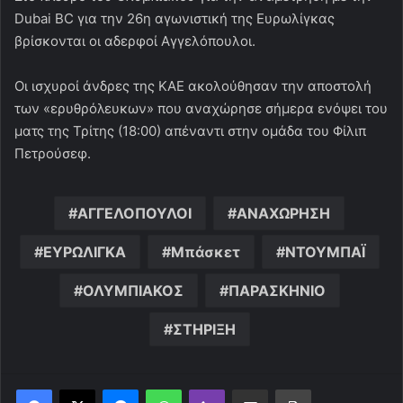
Dubai BC για την 26η αγωνιστική της Ευρωλίγκας
βρίσκονται οι αδερφοί Αγγελόπουλοι.
Οι ισχυροί άνδρες της ΚΑΕ ακολούθησαν την αποστολή
των «ερυθρόλευκων» που αναχώρησε σήμερα ενόψει του
ματς της Τρίτης (18:00) απέναντι στην ομάδα του Φίλιπ
Πετρούσεφ.
ΑΓΓΕΛΟΠΟΥΛΟΙ
ΑΝΑΧΩΡΗΣΗ
ΕΥΡΩΛΙΓΚΑ
Μπάσκετ
ΝΤΟΥΜΠΑΪ
ΟΛΥΜΠΙΑΚΟΣ
ΠΑΡΑΣΚΗΝΙΟ
ΣΤΗΡΙΞΗ
Messenger
WhatsApp
Viber
Κοινοποίηση μέσω ηλεκτρονικού ταχυδρομείου
Εκτύπωση