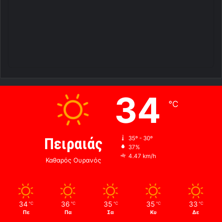
34
℃
Πειραιάς
35º - 30º
37%
4.47 km/h
Καθαρός Ουρανός
34
36
35
35
33
℃
℃
℃
℃
℃
Πε
Πα
Σα
Κυ
Δε