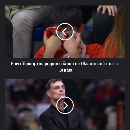
Η
αντίδραση
του
μικρού
φίλου
του
Ολυμπιακού
που
τα
...σπάει
Η αντίδραση του μικρού φίλου του Ολυμπιακού που τα
...σπάει
Μπαρτζώκας:
"Κάθε
παιχνίδι
και
μία
διαφορετική
ιστορία"