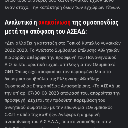
Όπου τόσο οι άνδρες όσο και οι γυναίκες έχουν μόνο
έναν στόχο. Την κατάκτηση όλων των εγχώριων τίτλων.
Αναλυτικά η
ανακοίνωση
της ομοσπονδίας
μετά την απόφαση του ΑΣΕΑΔ:
«Δεν αλλάζει η κατάταξη στο Τοπικό Κύπελλο γυναικών
2022-2023. Το Ανώτατο Συμβούλιο Επίλυσης Αθλητικών
Διαφορών απέρριψε την προσφυγή του Παναθηναϊκού
Α.Ο. κι έτσι οριστικά ισχύει ο τίτλος για τον Ολυμπιακό
ΣΦΠ. Όπως είχε αποφασίσει τον περασμένο Μάιο το
διοικητικό συμβούλιο της Ελληνικής Φίλαθλης
Ομοσπονδίας Επιτραπέζιας Αντισφαίρισης. «Το ΑΣΕΑΔ με
την υπ’ αρ. 67/30-08-2023 απόφασή του, απορρίπτει την
προσφυγή. Δέχεται την πρόσθετη παρέμβαση του
αθλητικού σωματείου με την επωνυμία «Ολυμπιακός
Σ.Φ.Π.» υπέρ της καθ’ ής». Ανέφερε η σημερινή
ανακοίνωση του Α.Σ.Ε.Α.Δ., που κοινοποιήθηκε στην