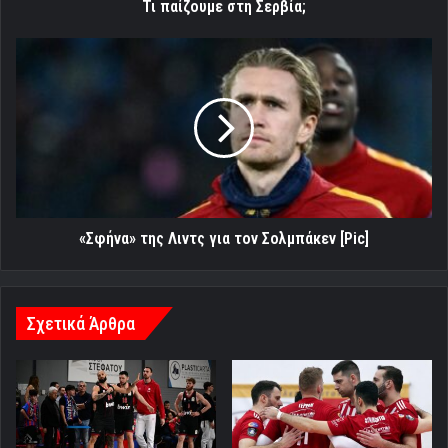
Τι παίζουμε στη Σερβία;
«Σφήνα»
της
Λιντς
για
τον
Σολμπάκεν
[Pic]
«Σφήνα» της Λιντς για τον Σολμπάκεν [Pic]
Σχετικά Άρθρα