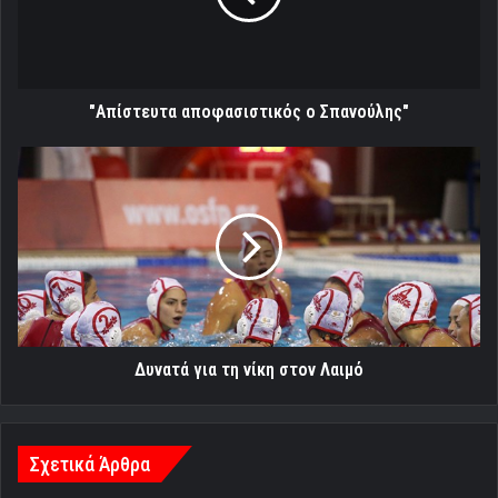
"Απίστευτα αποφασιστικός ο Σπανούλης"
Δυνατά
για
τη
νίκη
στον
Λαιμό
Δυνατά για τη νίκη στον Λαιμό
Σχετικά Άρθρα