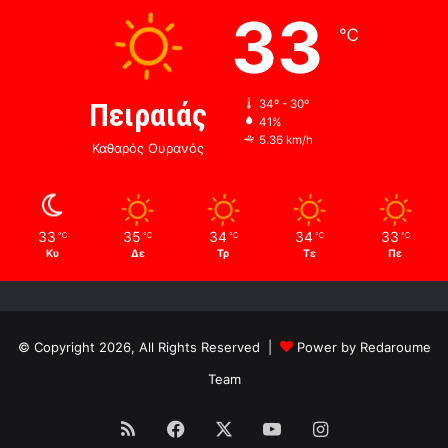
33
℃
Πειραιάς
34º - 30º
41%
5.36 km/h
Καθαρός Ουρανός
33
35
34
34
33
℃
℃
℃
℃
℃
Κυ
Δε
Τρ
Τε
Πε
© Copyright 2026, All Rights Reserved |
Power by Redaroume
Team
RSS
Facebook
X
YouTube
Instagram