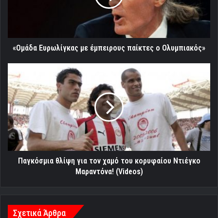
ο
Ολυμπιακός»
«Ομάδα Ευρωλίγκας με έμπειρους παίκτες ο Ολυμπιακός»
Παγκόσμια
θλίψη
για
τον
χαμό
του
κορυφαίου
Ντιέγκο
Μαραντόνα!
(Videos)
Παγκόσμια θλίψη για τον χαμό του κορυφαίου Ντιέγκο
Μαραντόνα! (Videos)
Σχετικά Άρθρα