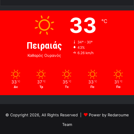
33
℃
Πειραιάς
34º - 30º
43%
6.26 km/h
Καθαρός Ουρανός
33
37
35
33
31
℃
℃
℃
℃
℃
Δε
Τρ
Τε
Πε
Πα
© Copyright 2026, All Rights Reserved |
Power by Redaroume
Team