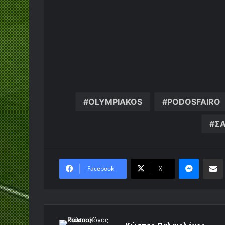
OLYMPIAKOS
PODOSFAIRO
Σ
Messen
Κο
Facebook
X