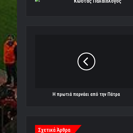
Κώστας Παλαιολόγος
Η
πρωτιά
περνάει
από
την
Πάτρα
Η πρωτιά περνάει από την Πάτρα
Σχετικά Άρθρα