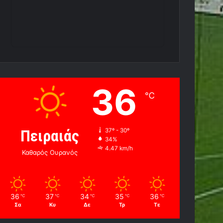
36
℃
Πειραιάς
37º - 30º
34%
4.47 km/h
Καθαρός Ουρανός
36
37
34
35
36
℃
℃
℃
℃
℃
Σα
Κυ
Δε
Τρ
Τε