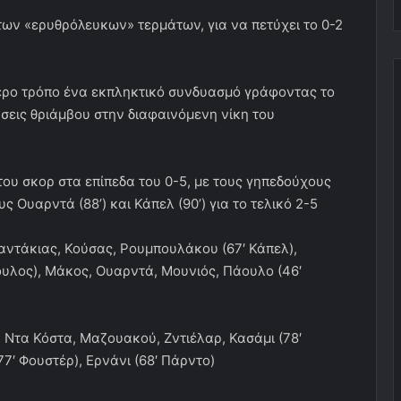
των «ερυθρόλευκων» τερμάτων, για να πετύχει το 0-2
τερο τρόπο ένα εκπληκτικό συνδυασμό γράφοντας το
άσεις θριάμβου στην διαφαινόμενη νίκη του
του σκορ στα επίπεδα του 0-5, με τους γηπεδούχους
ς Ουαρντά (88’) και Κάπελ (90’) για το τελικό 2-5
Χαντάκιας, Κούσας, Ρουμπουλάκου (67′ Κάπελ),
υλος), Μάκος, Ουαρντά, Μουνιός, Πάουλο (46′
, Ντα Κόστα, Μαζουακού, Ζντιέλαρ, Κασάμι (78′
7′ Φουστέρ), Ερνάνι (68′ Πάρντο)