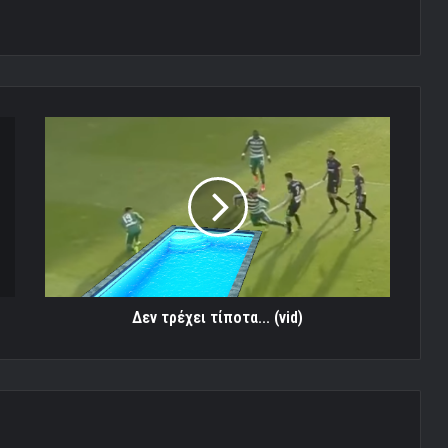
Δεν
τρέχει
τίποτα...
(vid)
Δεν τρέχει τίποτα... (vid)