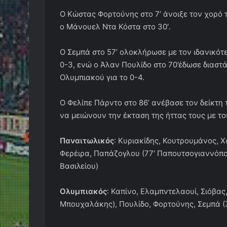
Ο Κώστας Φορτούνης στο 7’ άνοιξε τον χορό 
ο Μάνουελ Ντα Κόστα στο 30′.
Ο Σεμπά στο 57’ ολοκλήρωσε με τον ιδανικό
0-3, ενώ ο Άλαν Πουλίδο στο 70’έδωσε διαστ
Ολυμπιακού για το 0-4.
Ο Φελίπε Πάρντο στο 86’ ανέβασε τον δείκτη 
να μειώνουν την έκταση της ήττας τους με του
Παναιτωλικός
: Κυριακίδης, Κουτρουμάνος, 
Φερέιρα, Παπάζογλου (77′ Παπουτσογιαννόπο
Βασιλείου)
Ολυμπιακός
: Καπίνο, Ελαμπντελαουί, Σιόβας
Μπουχαλάκης), Πουλίδο, Φορτούνης, Σεμπά (7