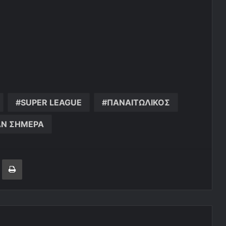
SUPER LEAGUE
ΠΑΝΑΙΤΩΛΙΚΟΣ
ΑΝ ΣΗΜΕΡΑ
ger
ινοποίηση μέσω ηλεκτρονικού ταχυδρομείου
Εκτύπωση