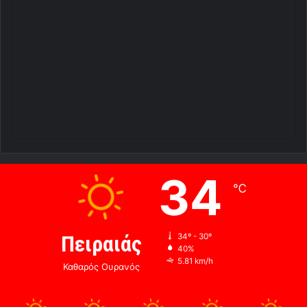
34
℃
Πειραιάς
34º - 30º
40%
5.81 km/h
Καθαρός Ουρανός