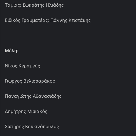
Παναγιώτης Αθανασιάδης
Δημήτρης Μισιακός
Σωτήρης Κοκκινόπουλος
Μάγδα Γεωργίου
Βαγγέλης Μάγειρας
Δημήτρης Μανωλιτσάκης
Γιάννης Καρακατσούνης
MPASKET
OLYMPIAKOS
ΓΙΑΝΝΑΚΗΣ
ΝΕΟ ΔΣ
ΣΕΠΚ