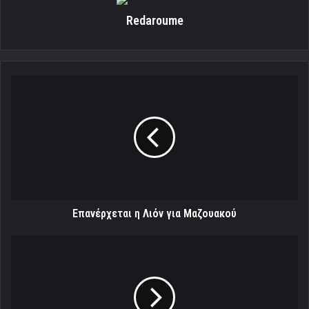
Επανέρχεται η Λιόν για Μαζουακού
Διάψευση
για
Αγιού
Διάψευση για Αγιού
Σχετικά Άρθρα