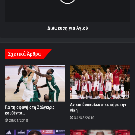
Αν και δυσκολεύτηκε πήρε την
Για τη σφαγή στη Ζάλγκιρις
νίκη
κουβέντα…
04/03/2019
26/01/2018
Ανησυχία για τον Βεζένκοφ
Οι Βραζιλιάνοι στέλνουν
Κουαιαμπάνο
17/11/2024
07/01/2026
Tο κανάλι μας στο Youtube