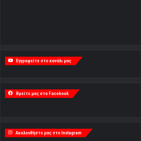
Βρείτε μας στο Facebook
Ακολουθήστε μας στο Instagram
The Instagram Access Token is expired, Go to the Theme
options page > Integrations, to to refresh it.
Ακολουθήστε μας
Ακολουθήστε μας στο X