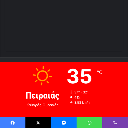
Πειραιάς
37º - 32º
41%
3.58 km/h
Καθαρός Ουρανός
35
38
35
33
34
℃
℃
℃
℃
℃
Πα
Σα
Κυ
Δε
Τρ
© Copyright 2026, All Rights Reserved |
Power by Redaroume
Team
RSS
Facebook
X
YouTube
Instagram