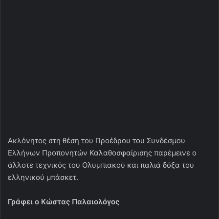
Ακλόνητος στη θέση του Προέδρου του Συνδέσμου
Ελλήνων Προπονητών Καλαθοσφαίρισης παρέμεινε ο
άλλοτε τεχνικός του Ολυμπιακού και παλιά δόξα του
ελληνικού μπάσκετ.
Γράφει ο Κώστας Παλαιολόγος
Με την επανεκλογή του Παναγιώτη Γιαννάκη
ολοκληρώθηκαν στον ΣΕΠΚ οι διεργασίες ανάδειξης νέου
Διοικητικού Συμβουλίου.
Ο άλλοτε προπονητής του Ολυμπιακού και …«ιερό τέρας»
του ελληνικού μπάσκετ επανεξελ΄γη πρόεδρος του
Συνδέσμου Ελλήνων Προπονητών Καλαθοσφαίρισης.
Αναλυτικά το νέο ΔΣ του ΣΕΠΚ:
Πρόεδρος: Παναγιώτης Γιαννάκης