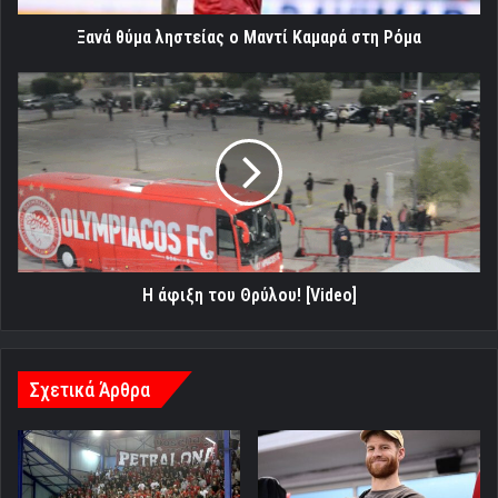
Ξανά θύμα ληστείας ο Μαντί Καμαρά στη Ρόμα
Η
άφιξη
του
Θρύλου!
[Video]
Η άφιξη του Θρύλου! [Video]
Σχετικά Άρθρα