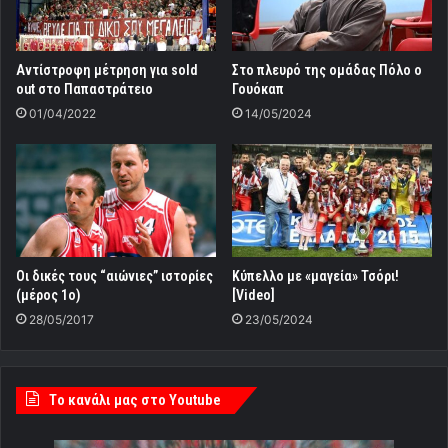
Αντίστροφη μέτρηση για sold
Στο πλευρό της ομάδας Πόλο ο
out στο Παπαστράτειο
Γουόκαπ
01/04/2022
14/05/2024
Κύπελλο με «μαγεία» Τσόρι!
Οι δικές τους “αιώνιες” ιστορίες
[Video]
(μέρος 1ο)
23/05/2024
28/05/2017
Tο κανάλι μας στο Youtube