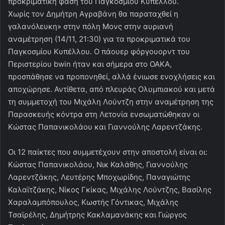
προκριματική φάση του Παγκοσμίου Κυπέλλου.
Χωρίς τον Δημήτρη Αγραβάνη θα παραταχθεί η
γαλανόλευκη» στην πόλη Μονς στην αυριανή
αναμέτρηση (14/11, 21:30) για τα προκριματικά του
Παγκοσμίου Κυπέλλου. Ο πάουερ φόργουορντ του
Περιστερίου bwin ήταν και σήμερα στο ΟΑΚΑ,
προσπάθησε να προπονηθεί, αλλά ένιωσε ενοχλήσεις και
αποχώρησε. Αντίθετα, από πλευράς Ολυμπιακού και μετά
τη συμμετοχή του Μιχάλη Λούντζη στην αναμέτρηση της
Παρασκευής κόντρα στη Λετονία ενσωματώθηκαν οι
Κώστας Παπανικολάου και Γιαννούλης Λαρεντζάκης.
Οι 12 παίκτες που συμμετέχουν στην αποστολή είναι οι:
Κώστας Παπανικολάου, Νικ Καλάθης, Γιαννούλης
Λαρεντζάκης, Λευτέρης Μποχωρίδης, Παναγιώτης
Καλαϊτζάκης, Νίκος Γκίκας, Μιχάλης Λούντζης, Βασίλης
Χαραλαμπόπουλος, Κωστής Γόντικας, Μιχάλης
Τσαϊρέλης, Δημήτρης Κακλαμανάκης και Γιώργος