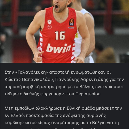
Στην «Γαλανόλευκη» αποστολή ενσωματώθηκαν οι
Κώστας Παπανικολάου, Γιαννούλης Λαρεντζάκης για την
αυριανή κομβική αναμέτρηση με το Βέλγιο, ενώ νοκ άουτ
τέθηκε ο διεθνής φόργουορντ του Περιστερίου.
Μετ’ εμποδίων ολοκλήρωσε η Εθνική ομάδα μπάσκετ την
εν Ελλάδι προετοιμασία της ενόψει της αυριανής
κομβικής εκτός έδρας αναμέτρησης με το Βέλγιο για τη