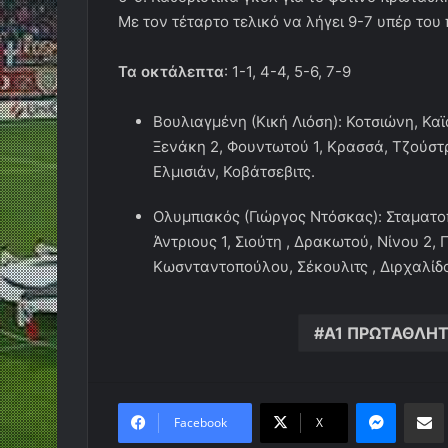
Με τον τέταρτο τελικό να λήγει 9-7 υπέρ του
Τα οκτάλεπτα
: 1-1, 4-4, 5-6, 7-9
Βουλιαγμένη (Κική Λιόση): Κοτσιώνη, Κ
Ξενάκη 2, Φουντωτού 1, Κρασσά, Τζούστ
Ελμισιάν, Κοβάτσεβιτς.
Ολυμπιακός (Γιώργος Ντόσκας): Σταματοπ
Άντριους 1, Σιούτη , Δρακωτού, Νίνου 2,
Κωσνταντοπούλου, Σέκουλιτς , Διρχαλίδ
Α1 ΠΡΩΤΑΘΛΗΤ
Messen
Κο
Facebook
X