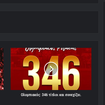
Ολυμπιακός:
346
τίτλοι
και
συνεχίζει.
Ολυμπιακός: 346 τίτλοι και συνεχίζει.