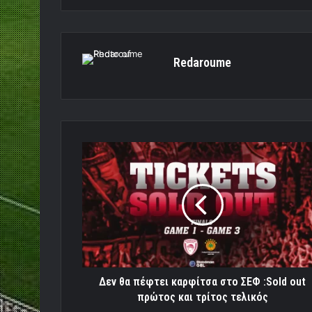
Redaroume
Δεν
θα
πέφτει
καρφίτσα
στο
ΣΕΦ
:Sold
out
πρώτος
και
Δεν θα πέφτει καρφίτσα στο ΣΕΦ :Sold out
τρίτος
πρώτος και τρίτος τελικός
τελικός