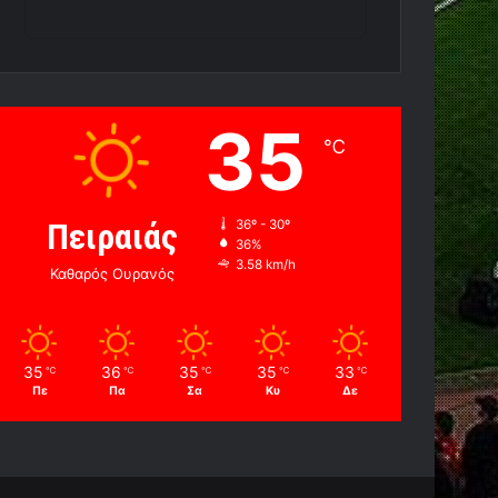
35
℃
Πειραιάς
36º - 30º
36%
3.58 km/h
Καθαρός Ουρανός
35
36
35
35
33
℃
℃
℃
℃
℃
Πε
Πα
Σα
Κυ
Δε