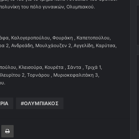
 πολυνίκη του πόλο γυναικών, Ολυμπιακού.
αϊάφα, Καλογεροπούλου, Φουράκη , Καπετοπούλου,
ρα 2, Ανδρεάδη, Μουλχάουζεν 2, Αγγελίδη, Καρύτσα,
ούλου, Κλεισούρα, Κουρέτα , Σάντα , Τριχά 1,
 Πλευρίτου 2, Τορνάρου , Μυριοκεφαλιτάκη 3,
ου.
ΡΙΑ
ΟΛΥΜΠΙΑΚΟΣ
ger
ινοποίηση μέσω ηλεκτρονικού ταχυδρομείου
Εκτύπωση