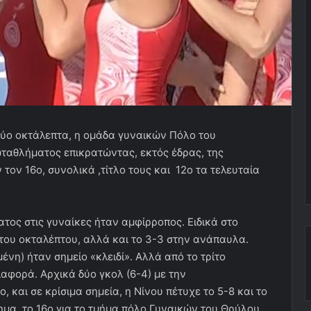
δύο οκτάλεπτα, η ομάδα γυναικών Πόλο του
ταθλήματος επικρατώντας, εκτός έδρας, της
τον 16ο, συνολικά ,τίτλο τους και 12ο τα τελευταία
τος στις γυναίκες ήταν αμφίρροπος. Ειδικά στο
ώτου οκταλέπτου, αλλά και το 3-3 στην ανάπαυλα.
ένη) ήταν σημείο «κλειδί». Αλλά από το τρίτο
ιαφορά. Αρχικά δύο γκολ (6-4) με την
, και σε κρίσιμα σημεία, η Νίνου πέτυχε το 5-8 και το
ημα, το 16ο για το τμήμα πόλο Γυναικών του Θρύλου.