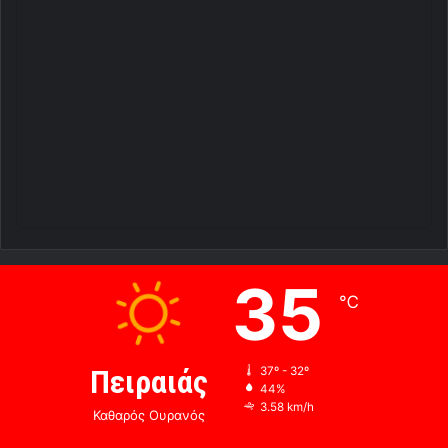
35
℃
Πειραιάς
37º - 32º
44%
3.58 km/h
Καθαρός Ουρανός