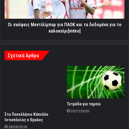
τα
δεδομένα
για
το
Oι σκέψεις Μεντιλίμπαρ για ΠΑΟΚ και τα δεδομένα για το
καλοκαίρι[video]
καλοκαίρι[video]
Σχετικά Άρθρα
Τετράδα για ταμείο
05/12/2020
Στο Πανελλήνιο Κύπελλο
Ιστιοπλοϊας ο Θρυλος
28/06/2016