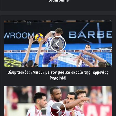
Ολυμπιακός:
«Μπαμ»
με
τον
βασικό
ακραίο
της
Γερμανίας
Ρερς
[vid]
Ολυμπιακός: «Μπαμ» με τον βασικό ακραίο της Γερμανίας
Ρερς [vid]
Oι
σκέψεις
Μεντιλίμπαρ
για
ΠΑΟΚ
και