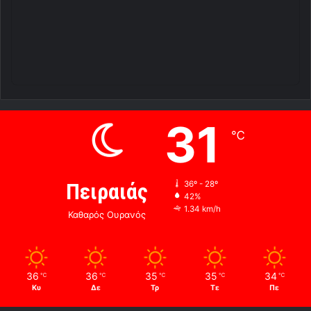
31
℃
Πειραιάς
36º - 28º
42%
1.34 km/h
Καθαρός Ουρανός
36
36
35
35
34
℃
℃
℃
℃
℃
Κυ
Δε
Τρ
Τε
Πε