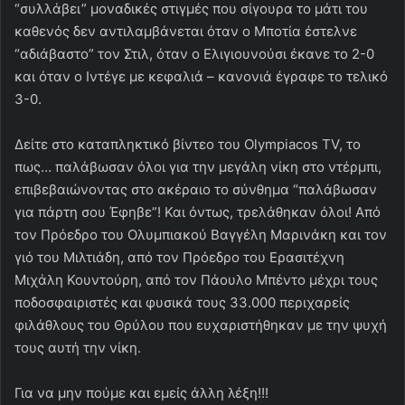
“συλλάβει” μοναδικές στιγμές που σίγουρα το μάτι του
καθενός δεν αντιλαμβάνεται όταν ο Μποτία έστελνε
“αδιάβαστο” τον Στιλ, όταν ο Ελιγιουνούσι έκανε το 2-0
και όταν ο Ιντέγε με κεφαλιά – κανονιά έγραφε το τελικό
3-0.
Δείτε στο καταπληκτικό βίντεο του Olympiacos TV, το
πως… παλάβωσαν όλοι για την μεγάλη νίκη στο ντέρμπι,
επιβεβαιώνοντας στο ακέραιο το σύνθημα “παλάβωσαν
για πάρτη σου Έφηβε”! Και όντως, τρελάθηκαν όλοι! Από
τον Πρόεδρο του Ολυμπιακού Βαγγέλη Μαρινάκη και τον
γιό του Μιλτιάδη, από τον Πρόεδρο του Ερασιτέχνη
Μιχάλη Κουντούρη, από τον Πάουλο Μπέντο μέχρι τους
ποδοσφαιριστές και φυσικά τους 33.000 περιχαρείς
φιλάθλους του Θρύλου που ευχαριστήθηκαν με την ψυχή
τους αυτή την νίκη.
Για να μην πούμε και εμείς άλλη λέξη!!!