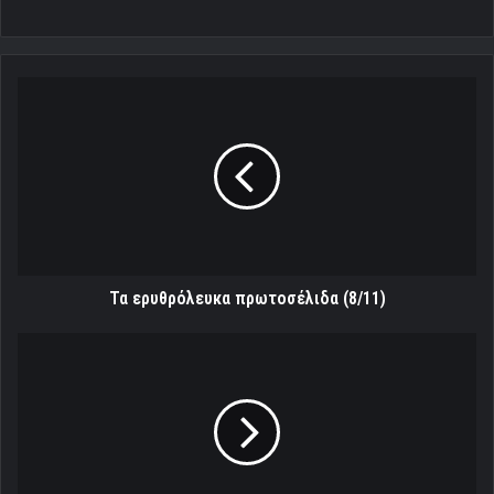
Τα
ερυθρόλευκα
πρωτοσέλιδα
(8/11)
Τα ερυθρόλευκα πρωτοσέλιδα (8/11)
Επιβεβαιώθηκαν
τα
χειρότερα
για
Καπίνο