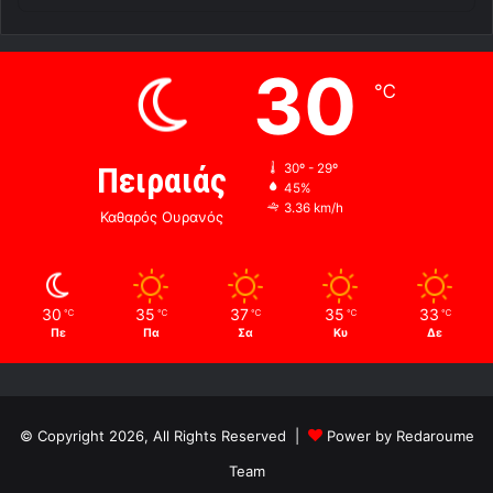
30
℃
Πειραιάς
30º - 29º
45%
3.36 km/h
Καθαρός Ουρανός
30
35
37
35
33
℃
℃
℃
℃
℃
Πε
Πα
Σα
Κυ
Δε
© Copyright 2026, All Rights Reserved |
Power by Redaroume
Team