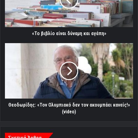
και
αγάπη»
«Το βιβλίο είναι δύναμη και αγάπη»
Θεοδωρίδης:
«Τον
Ολυμπιακό
δεν
τον
ακουμπάει
κανείς!»
(video)
Θεοδωρίδης: «Τον Ολυμπιακό δεν τον ακουμπάει κανείς!»
(video)
Σχετικά Άρθρα