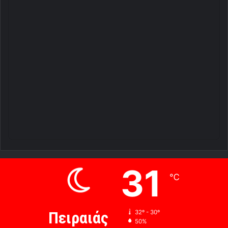
31
℃
Πειραιάς
32º - 30º
50%
1.34 km/h
Καθαρός Ουρανός
32
39
35
33
34
℃
℃
℃
℃
℃
Πα
Σα
Κυ
Δε
Τρ
© Copyright 2026, All Rights Reserved |
Power by Redaroume
Team