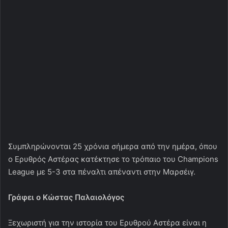
Συμπληρώνονται 25 χρόνια σήμερα από την ημέρα, όπου
ο Ερυθρός Αστέρας κατέκτησε το τρόπαιο του Champions
League με 5-3 στα πέναλτι απέναντι στην Μαρσέιγ.
Γράφει ο Κώστας Παλαιολόγος
Ξεχωριστή για την ιστορία του Ερυθρού Αστέρα είναι η
σημερινή ημερομηνία.
Σαν σήμερα πριν από 25 ακριβώς χρόνια τα αδέλφια μας
αναδείχθηκαν πρωταθλητές Ευρώπης νικώντας στην
διαδικασία των πέναλτι την Μαρσέιγ με 5-3 έπειτα από
έναν τελικό που έληξε ισόπαλος χωρίς τέρματα στα 120
λεπτά που διήρκησε
Αυτή την υπέροχη ημέρα για τον σερβικό σύλλογο,
θυμήθηκε όπως ήταν λογικό και ο Πρέντραγκ
Τζόρτζεβιτς, αναρτώντας την φωτογραφία στο Instagram,