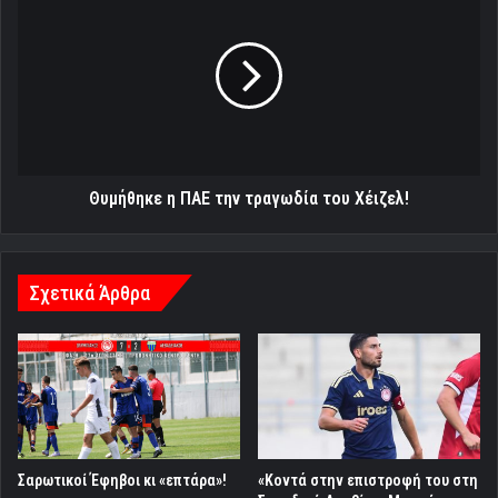
Σαρωτικοί Έφηβοι κι «επτάρα»!
«Κοντά στην επιστροφή του στη
Σαουδική Αραβία ο Μασούρας»
22/04/2023
03/08/2026
Στέλνουν Μπουχαλάκη στην
Νότινγχαμ οι Άγγλοι
24/06/2017
Οι ευχές των αθλητών όλων των
τμημάτων του Ερασιτέχνη για
Καλά Χριστούγεννα (vid)
24/12/2022