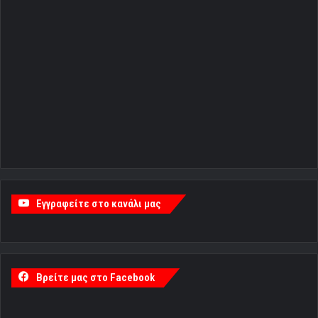
Εγγραφείτε στο κανάλι μας
Βρείτε μας στο Facebook
Ακολουθήστε μας στο Instagram
The Instagram Access Token is expired, Go to the Theme
options page > Integrations, to to refresh it.
Ακολουθήστε μας