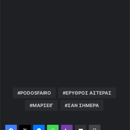
PODOSFAIRO
ΕΡΥΘΡΟΣ ΑΣΤΕΡΑΣ
ΜΑΡΣΕΙΓ
ΣΑΝ ΣΗΜΕΡΑ
Messenger
WhatsApp
Viber
Κοινοποίηση μέσω ηλεκτρονικού ταχυδρομείου
Εκτύπωση
Redaroume
Σκάει
«βόμβα»
με
Χοσέ