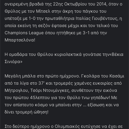
ονειρεμένη βραδιά της 22ης Οκτωβρίου του 2014, όταν ο
Θρύλος με τον Μίτσελ στην άκρη του πάγκου του
υπέταξε με 1-0 την πρωταθλήτρια Ιταλίας Γιουβέντους, η
οποία εκείνη τη σεζόν έφτασε μέχρι και τον τελικό του
Champions League όπου ηττήθηκε με 3-1 από την
Μπαρτσελόνα!
Η ομαδάρα του Θρύλου κυριολεκτικά γονάτισε την«Βέκια
Σινιόρα»
Μεγάλη μπάλα στο πρώτο ημίχρονο. Γκολάρα του Κασάμι
από τα λίγα στο 37’ και τρομερές χαμένες ευκαιρίες από
Μήτρογλου, Τσόρι Ντονμίνγκες, συνθέτουν την εικόνα
του πρώτου 45λεπτου για τον Θρύλο τνω γηπέδων! Με
τον απίστευτο κόσμο να μπαίνει στην … εξίσωση και να
δίνει τρομερή ώθηση!
Στο δεύτερο ημίχρονο ο Ολυμπιακός ευτύχησε να έχει σε