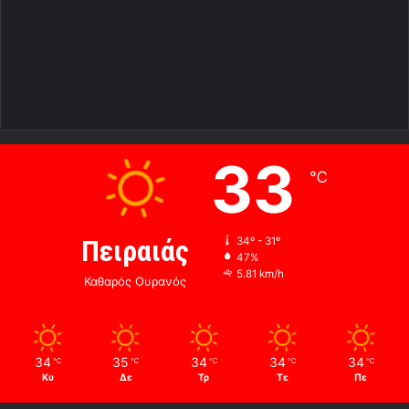
33
℃
Πειραιάς
34º - 31º
47%
5.81 km/h
Καθαρός Ουρανός
34
35
34
34
34
℃
℃
℃
℃
℃
Κυ
Δε
Τρ
Τε
Πε