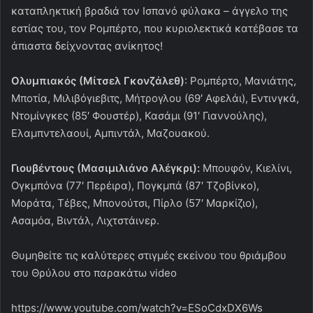
καταπληκτική βραδιά τον Ισπανό φύλακα – άγγελο της
εστίας του, τον Ρομπέρτο, που κυριολεκτικά κατέβασε τα
άπιαστα δείχνοντας ανίκητος!
Ολυμπιακός (Μίτσελ Γκονζάλεθ)
: Ρομπέρτο, Μανιάτης,
Μποτία, Μιλιβόγιεβιτς, Μήτρογλου (69′ Αφελάι), Εντινγκά,
Ντομίνγκες (85′ Φουστέρ), Κασάμι (91′ Γιαννούλης),
Ελαμπντελαουί, Αμπιντάλ, Μαζουακού.
Γιουβέντους (Μασιμιλιάνο Αλέγκρι):
Μπουφόν, Κιελίνι,
Ογκμπόνα (77′ Περέιρα), Πογκμπά (87′ Τζοβίνκο),
Μοράτα, Τέβες, Μπονούτσι, Πίρλο (57′ Μαρκίζιο),
Ασαμόα, Βιντάλ, Λιχτστάινερ.
Θυμηθείτε τις καλύτερες στιγμές εκείνου του θριάμβου
του Θρύλου στο παρακάτω video
https://www.youtube.com/watch?v=ESoCdxDX6Ws