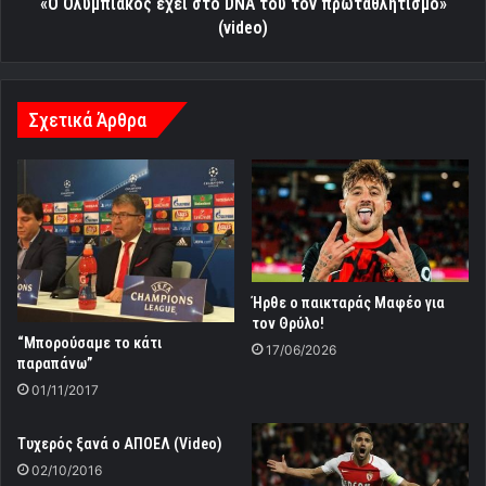
«Ο Ολυμπιακός έχει στο DNA του τον πρωταθλητισμό»
(video)
Σχετικά Άρθρα
Ήρθε ο παικταράς Μαφέο για
τον Θρύλο!
“Μπορούσαμε το κάτι
17/06/2026
παραπάνω”
01/11/2017
Τυχερός ξανά ο ΑΠΟΕΛ (Video)
02/10/2016