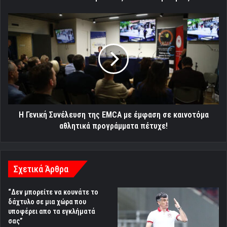
Η
Γενική
Συνέλευση
της
EMCA
με
έμφαση
σε
καινοτόμα
αθλητικά
Η Γενική Συνέλευση της EMCA με έμφαση σε καινοτόμα
προγράμματα
αθλητικά προγράμματα πέτυχε!
πέτυχε!
Σχετικά Άρθρα
“Δεν μπορείτε να κουνάτε το
δάχτυλο σε μια χώρα που
υποφέρει απο τα εγκλήματά
σας”