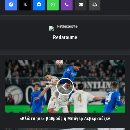
Redaroume
«Κλώτσησε»
βαθμούς
η
Μπάγερ
Λεβερκούζεν
«Κλώτσησε» βαθμούς η Μπάγερ Λεβερκούζεν