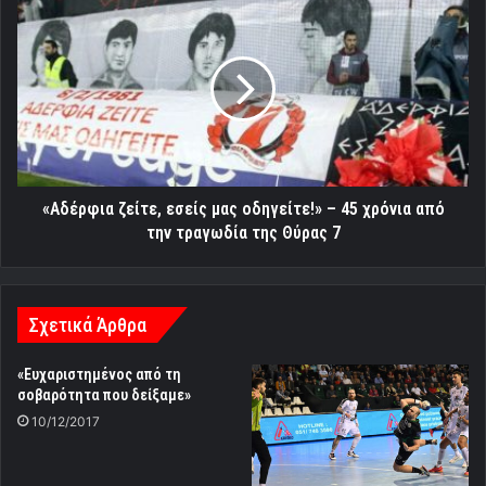
«Αδέρφια
ζείτε,
εσείς
μας
οδηγείτε!»
–
45
χρόνια
από
την
«Αδέρφια ζείτε, εσείς μας οδηγείτε!» – 45 χρόνια από
τραγωδία
την τραγωδία της Θύρας 7
της
Θύρας
7
Σχετικά Άρθρα
«Ευχαριστημένος από τη
σοβαρότητα που δείξαμε»
10/12/2017