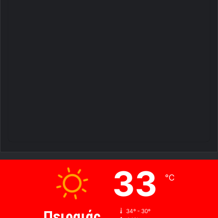
33
℃
Πειραιάς
34º - 30º