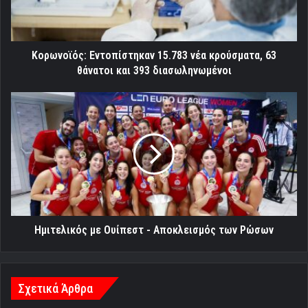
θάνατοι
και
393
διασωληνωμένοι
Κορωνοϊός: Εντοπίστηκαν 15.783 νέα κρούσματα, 63
θάνατοι και 393 διασωληνωμένοι
Ημιτελικός
με
Ουίπεστ
-
Αποκλεισμός
των
Ρώσων
Ημιτελικός με Ουίπεστ - Αποκλεισμός των Ρώσων
Σχετικά Άρθρα