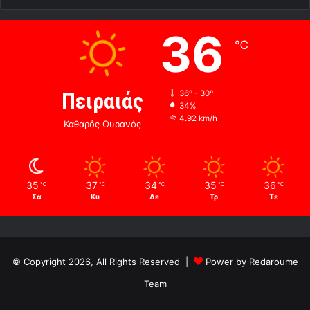
36
℃
Πειραιάς
36º - 30º
34%
4.92 km/h
Καθαρός Ουρανός
35
37
34
35
36
℃
℃
℃
℃
℃
Σα
Κυ
Δε
Τρ
Τε
© Copyright 2026, All Rights Reserved |
Power by Redaroume
Team