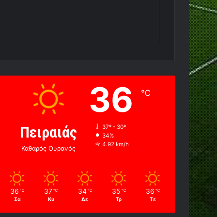
36
℃
Πειραιάς
37º - 30º
34%
4.92 km/h
Καθαρός Ουρανός
36
37
34
35
36
℃
℃
℃
℃
℃
Σα
Κυ
Δε
Τρ
Τε