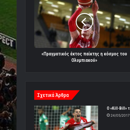
έκτος
παίκτης
η
κόσμος
του
Ολυμπιακού»
«Πραγματικός έκτος παίκτης η κόσμος του
Ολυμπιακού»
Σχετικά Άρθρα
Ο «Kill-Bill»
24/05/2017