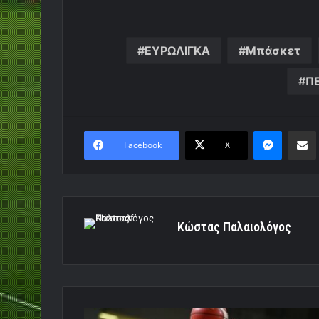
ΕΥΡΩΛΙΓΚΑ
Μπάσκετ
Π
Messen
Κο
Facebook
X
Κώστας Παλαιολόγος
«Πραγματικός