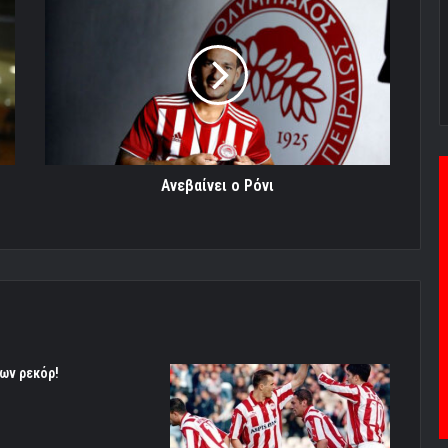
ο
Ρόνι
Ανεβαίνει ο Ρόνι
 των ρεκόρ!