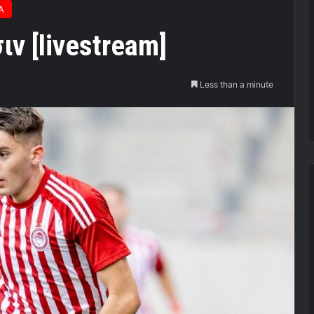
Α
ν [livestream]
Less than a minute