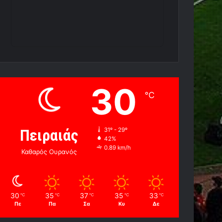
30
℃
Πειραιάς
31º - 29º
42%
0.89 km/h
Καθαρός Ουρανός
30
35
37
35
33
℃
℃
℃
℃
℃
Πε
Πα
Σα
Κυ
Δε