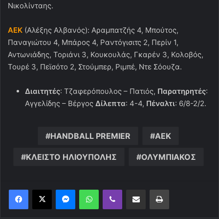
Νικολίνταης.
ΑΕΚ
(Αλέξης Αλβανός): Αραμπατζής 4, Μπούτος,
Παναγιώτου 4, Μπάρος 4, Ραντόγισιτς 2, Περίν 1,
Αντωνιάδης, Τοριάνι 3, Κουκουλάς, Γκαρέν 3, Κολοβός,
Τουρέ 3, Πεϊσότο 2, Στούμπερ, Ριμπέ, Ντε Σόουζα.
Διαιτητές
: Τζαφερόπουλος – Πατιός,
Παρατηρητές
:
Αγγελίδης – Βέργος
Δίλεπτα
: 4-4,
Πέναλτι
: 6/8-2/2.
HANDBALL PREMIER
ΑΕΚ
ΚΛΕΙΣΤΟ ΗΛΙΟΥΠΟΛΗΣ
ΟΛΥΜΠΙΑΚΟΣ
Messenger
WhatsApp
Viber
Κοινοποίηση μέσω ηλεκτρονικού ταχυδρομείου
Εκτύπωση