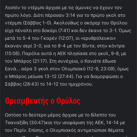
Λοιπόν το ντέρμπι άρχισε με τις άμυνες να έχουν τον
πρώτο λόγο. Διότι πέρασαν 3:14 για το πρώτο γκολ στο
ντέρμπι (Σάββας 1-0). Ακολούθως ο σκόρερ του Θρύλου
είχε πέναλτι στο δοκάρι (7:41) και δεν έκανε το 3-1. Όμως
μετά το 5-4 του Γκαρέν (12:07), οι «ερυθρόλευκοι»
έκαναν σερί 3-0, για το 8-4 με τον Βίντα, στην κόντρα
(15:08). Παρόλα αυτά η ΑΕΚ πλησίασε στο γκολ, 9-8, με
τον Μπάρος (21:17). Στη συνέχεια, ο Κανιέτε έδωσε
ξανά… αέρα 3 γκολ στον Ολυμπιακό (12-9, 23:09), όμως
ο Μπάρος μείωσε 13-12 (27:44). Για να διαμορφώσει ο
Σάββας (28:43) το 14-12 του ημιχρόνου.
Θριαμβευτής ο Θρύλος
Ωστόσο το δεύτερο μέρος άρχισε με το δίλεπτο του
Τσαναξίδη (30:47)και την ισοφάριση της ΑΕΚ, 14-14 με
τον Περίν. Επίσης, ο Ολυμπιακός αντιμετώπισε θέματα