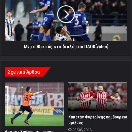
League»
Φωτιάς
στο
διπλό
του
ΠΑΟΚ[video]
Mvp ο Φωτιάς στο διπλό του ΠΑΟΚ[video]
Σχετικά Άρθρα
Καπετάν Φορτούνης και βουρ για
ομίλους
23/08/2018
Από τον Κούτρη με …αγάπη