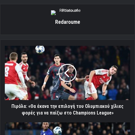
Redaroume
Πιρόλα:
«Θα
έκανα
την
επιλογή
του
Ολυμπιακού
χίλιες
φορές
για
Πιρόλα: «Θα έκανα την επιλογή του Ολυμπιακού χίλιες
να
φορές για να παίξω στο Champions League»
παίξω
στο
Mvp
Champions
ο