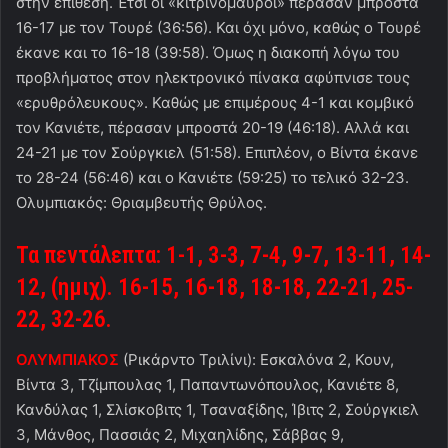
στην επίθεση. Έτσι οι «κιτρινόμαυροι» πέρασαν μπροστά
16-17 με τον Τουρέ (36:56). Και όχι μόνο, καθώς ο Τουρέ
έκανε και το 16-18 (39:58). Όμως η διακοπή λόγω του
προβλήματος στον ηλεκτρονικό πίνακα αφύπνισε τους
«ερυθρόλευκους». Καθώς με επιμέρους 4-1 και κομβικό
τον Κανιέτε, πέρασαν μπροστά 20-19 (46:18). Αλλά και
24-21 με τον Σούργκιελ (51:58). Επιπλέον, ο Βίντα έκανε
το 28-24 (56:46) και ο Κανιέτε (59:25) το τελικό 32-23.
Ολυμπιακός: Θριαμβευτής Θρύλος.
Τα πεντάλεπτα: 1-1, 3-3,
7-4, 9-7, 13-11, 14-
12, (ημιχ). 16-15, 16-18, 18-18, 22-21, 25-
22, 32-26.
ΟΛΥΜΠΙΑΚΟΣ
(Ρικάρντο Τριλίνι): Εσκαλόνα 2, Κουν,
Βίντα 3, Τζίμπουλας 1, Παπαντωνόπουλος, Κανιέτε 8,
Κανδύλας 1, Σλίσκοβιτς 1, Τσαναξίδης, Ίβιτς 2, Σούργκιελ
3, Μάνθος, Πασσιάς 2, Μιχαηλίδης, Σάββας 9,