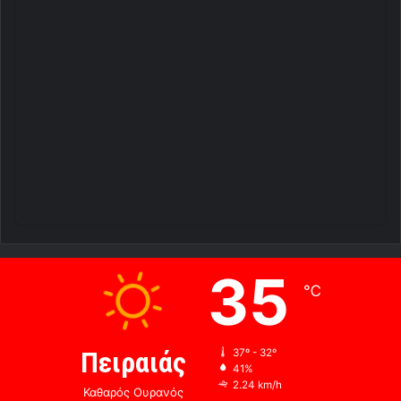
35
℃
Πειραιάς
37º - 32º
41%
2.24 km/h
Καθαρός Ουρανός