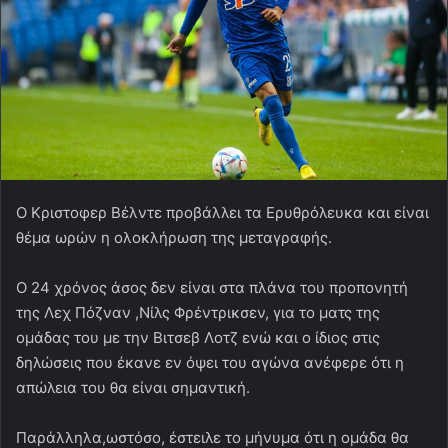
Ο Κριστοφερ Βέλντε προβάλλει τα Ερυθρόλευκα και είναι
θέμα ωρών η ολοκλήρωση της μεταγραφής.
Ο 24 χρόνος άσος δεν είναι στα πλάνα του προπονητή
της Λεχ Πόζναν ,Νίλς Φρέντρικσεν, για το ματς της
ομάδας του με την Βιτσεβ Λοτζ ενώ και ο ίδιος στις
δηλώσεις που έκανε εν όψει του αγώνα ανέφερε ότι η
απώλεια του θα είναι σημαντική.
Παράλληλα,ωστόσο, έστειλε το μήνυμα ότι η ομάδα θα