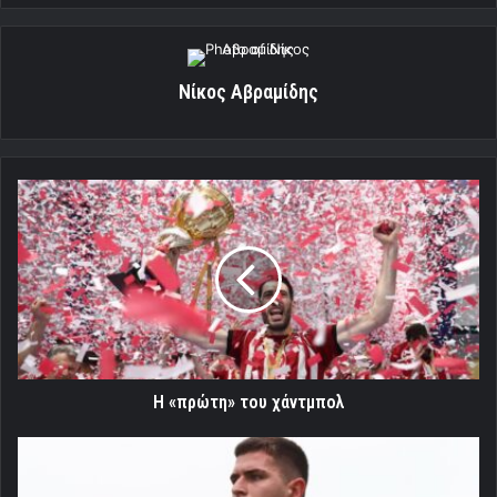
Νίκος Αβραμίδης
Η
«πρώτη»
του
χάντμπολ
Η «πρώτη» του χάντμπολ
Ντεμπούτο
για
Πιρόλα