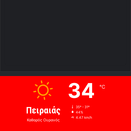
34
℃
Πειραιάς
35º - 31º
44%
4.47 km/h
Καθαρός Ουρανός