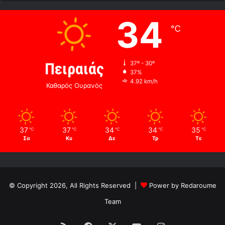
34
℃
Πειραιάς
37º - 30º
37%
4.92 km/h
Καθαρός Ουρανός
37
37
34
34
35
℃
℃
℃
℃
℃
Σα
Κυ
Δε
Τρ
Τε
© Copyright 2026, All Rights Reserved |
Power by Redaroume
Team