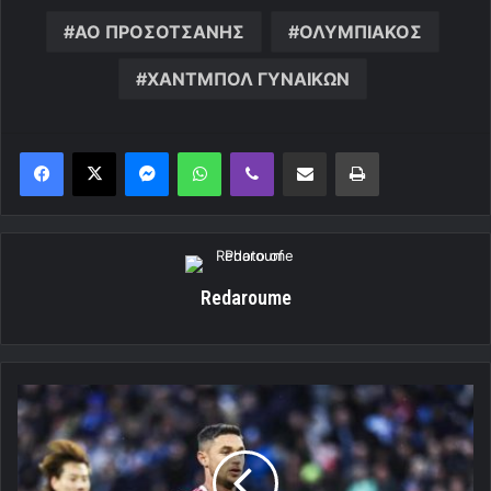
ΑΟ ΠΡΟΣΟΤΣΑΝΗΣ
ΟΛΥΜΠΙΑΚΟΣ
ΧΑΝΤΜΠΟΛ ΓΥΝΑΙΚΩΝ
Messenger
WhatsApp
Viber
Κοινοποίηση μέσω ηλεκτρονικού ταχυδρομείου
Εκτύπωση
Redaroume
Δύο
γκολ
ο
Ρόμαν
κόντρα