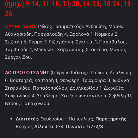
(ημιχ.) 9-14, 11-18, 11-20, 14-23, 18-24, 19-
26.
ΟΛΥΜΠΙΑΚΟΣ
(Νίκος Γραμματικός): Ανδριώτη, Μάρθα
Αθανασιάδη, Πασχαλούδη 4, Ωρολογά 1, Νομικού 2,
Σιτζάκη 5, Ρέμμα 7, Ριζογιάννη, Σελημάι 1, Παράβαλου,
Ταμβακίδη 1, Μπονέλη, Χαρχαλάκη, Σκουτέρα, Μάνου,
Συργανίδου.
ΑΟ ΠΡΟΣΟΤΣΑΝΗΣ
(Γιώργος Κιάκος): Στόικου, Δουλγερή
6, Βουτσηλά, Κασταρή 1, Φερφέρη, Τσιαμούρα 3, Ιωάννα
Στεφανίδου, Παπαδοπούλου, Δουλκερίδου 1, Δωροθέα
Στεφανίδου 4, Σουβλερή, Χατζηκωνσταντίνου, Σεβδίλη 11,
Ντόου, Παπάζογλου.
Διαιτητές
: Θεοδοσίου – Παπούλιας,
Παρατηρητής
:
Βέργος,
Δίλεπτα
: 6-4.
Πέναλτι: 1/7-2/3
.