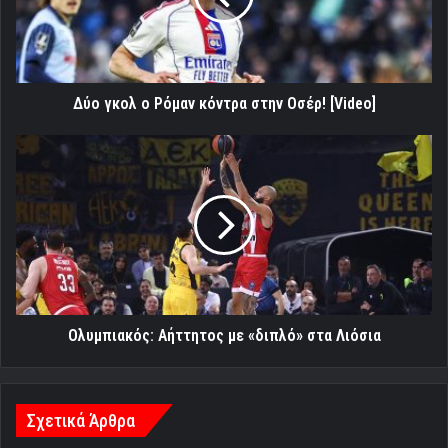
στην
Οσέρ!
[Video]
Δύο γκολ ο Ρόμαν κόντρα στην Οσέρ! [Video]
Ολυμπιακός:
Αήττητος
με
«διπλό»
στα
Λιόσια
Ολυμπιακός: Αήττητος με «διπλό» στα Λιόσια
Σχετικά Άρθρα